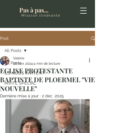
Pas à pas...
Mission itinérante
Post
All Posts
Valérie
All Posts
26 févr. 2024
4 min de lecture
EGLISE PROTESTANTE
ILS NOUS INVITENT
BAPTISTE DE PLOERMEL "VIE
INVITÉ SPÉCIAL
NOUVELLE"
Dernière mise à jour :
2 déc. 2025