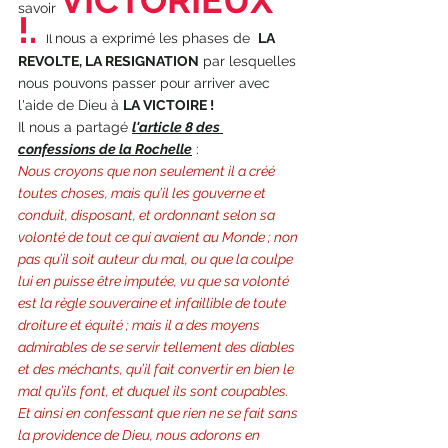
VICTORIEUX 
savoir 
!. 
nous a exprimé les phases de  
LA 
Il 
REVOLTE, LA RESIGNATION
 par lesquelles 
nous pouvons passer pour arriver avec 
l'aide de Dieu à 
LA VICTOIRE !
Il nous a partagé 
l'article 8 des 
confessions de la Rochelle
 :
Nous croyons que non seulement il a créé 
toutes choses, mais qu’il les gouverne et 
conduit, disposant, et ordonnant selon sa 
volonté de tout ce qui avaient au Monde ; non 
pas qu’il soit auteur du mal, ou que la coulpe 
lui en puisse être imputée, vu que sa volonté 
est la règle souveraine et infaillible de toute 
droiture et équité ; mais il a des moyens 
admirables de se servir tellement des diables 
et des méchants, qu’il fait convertir en bien le 
mal qu’ils font, et duquel ils sont coupables. 
Et ainsi en confessant que rien ne se fait sans 
la providence de Dieu, nous adorons en 