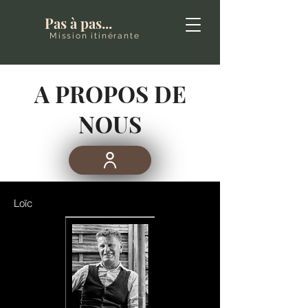
Pas à pas...
Mission itinérante
A PROPOS DE
NOUS
Loïc